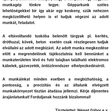
munkagép tönkre tegye. Gépparkunk széles
lehetőségekkel bír így akár egy keskeny, szűk nehezen
megközelíthető helyen is el tudjuk végezni az adott
munkát, feladatot.
A eltávolítandó tuskóba belenőtt tárgyak pl. kerítés,
dróthuzal, kövek, beton esetén csak részlegesen tudjuk
elvállalni az adott megbízást.
Az adott munka megkezdése
előtt a megrendelőnek tájékoztatnia kell bennünket a
munkaterületen lévő és futó talajban található elektromos
kábelek, gázvezeték, öntözőrendszer elhelyezkedéséről.
A munkáinkat minden esetben a megbízhatóság, a
pontosság, a precizitás és az általunk elvégzett
munkakörnyezet tisztán átadása jellemzi.
Kérje díjmentes
árajánlatunkat! Forduljanak hozzánk bizalommal!
Tisztelettel: Német Gábor
e.v.