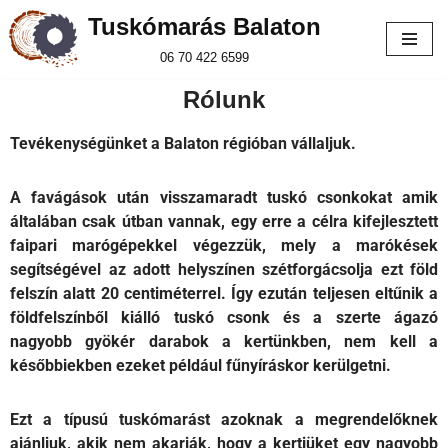
Tuskómarás Balaton
Skip
06 70 422 6599
to
Rólunk
content
Tevékenységünket a Balaton régióban vállaljuk.
A favágások után visszamaradt tuskó csonkokat amik
általában csak útban vannak, egy erre a célra kifejlesztett
faipari marógépekkel végezzük, mely a marókések
segítségével az adott helyszínen szétforgácsolja ezt föld
felszín alatt 20 centiméterrel. Így ezután teljesen eltűnik a
földfelszínből kiálló tuskó csonk és a szerte ágazó
nagyobb gyökér darabok a kertünkben, nem kell a
későbbiekben ezeket például fűnyíráskor kerülgetni.
Ezt a típusú tuskómarást azoknak a megrendelőknek
ajánljuk, akik nem akarják, hogy a kertjüket egy nagyobb